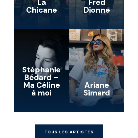
La
Fred
Chicane
Dionne
Stéphanie
Bédard –
Ma Céline
Ariane
à moi
Simard
TOUS LES ARTISTES